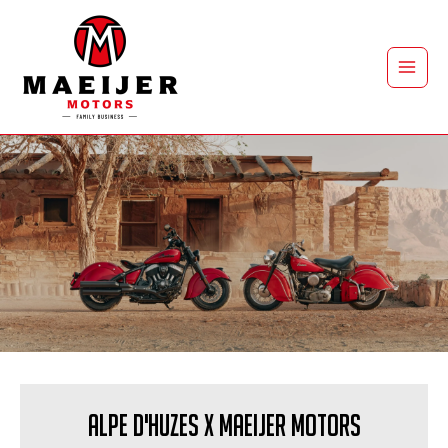
Ga
naar
de
Main
inhoud
Men
ALPE D'HUZES X MAEIJER MOTORS