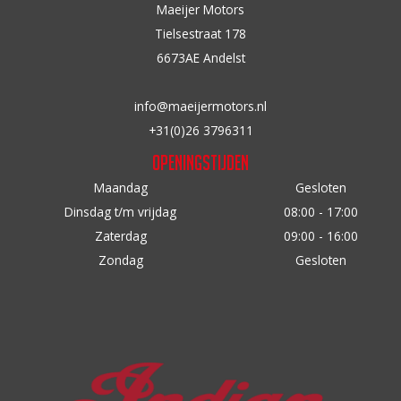
n
Maeijer Motors
n
Tielsestraat 178
a
6673AE Andelst
a
r
info@maeijermotors.nl
:
+31(0)26 3796311
Openingstijden
Maandag
Gesloten
Dinsdag t/m vrijdag
08:00 - 17:00
Zaterdag
09:00 - 16:00
Zondag
Gesloten