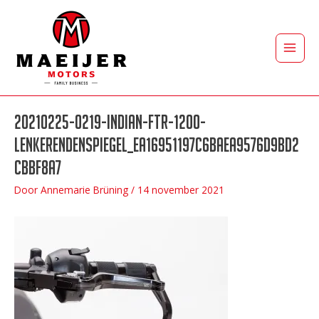
Ga
naar
de
Main
inhoud
Men
20210225-0219-indian-ftr-1200-
lenkerendenspiegel_ea16951197c6baea9576d9bd2
cbbf8a7
Door
Annemarie Brüning
/
14 november 2021