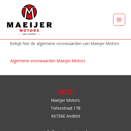
Ga
naar
de
Main
inhoud
Men
Bekijk hier de algemene voorwaarden van Maeijer Motors
Algemene voorwaarden Maeijer Motors
Contact
Maeijer Motors
Tielsestraat 178
6673AE Andelst