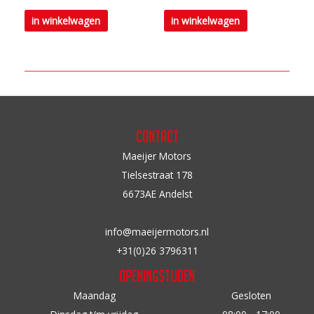
Dit
Dit
productpagina
productpagina
in winkelwagen
in winkelwagen
product
product
heeft
heeft
meerdere
meerdere
variaties.
variaties.
Deze
Deze
optie
optie
Contact
kan
kan
Maeijer Motors
gekozen
gekozen
Tielsestraat 178
worden
worden
6673AE Andelst
op
op
de
de
info@maeijermotors.nl
productpagina
productpagina
+31(0)26 3796311
Openingstijden
Maandag
Gesloten