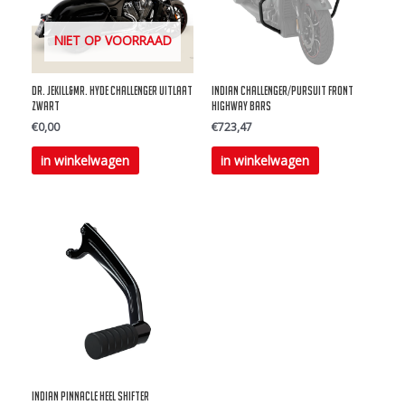
NIET OP VOORRAAD
Dr. Jekill&Mr. Hyde Challenger uitlaat
Indian Challenger/Pursuit Front
Zwart
Highway Bars
€
0,00
€
723,47
Dit
Dit
in winkelwagen
in winkelwagen
product
product
heeft
heeft
meerdere
meerdere
variaties.
variaties.
Deze
Deze
optie
optie
kan
kan
gekozen
gekozen
worden
worden
op
op
Indian Pinnacle Heel Shifter