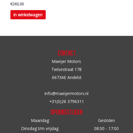
€
263,00
de
de
Dit
productpagina
productpagina
in winkelwagen
product
heeft
meerdere
variaties.
Deze
Contact
optie
Maeijer Motors
kan
Tielsestraat 178
gekozen
6673AE Andelst
worden
op
info@maeijermotors.nl
de
+31(0)26 3796311
productpagina
Openingstijden
Maandag
Gesloten
Dinsdag t/m vrijdag
08:00 - 17:00