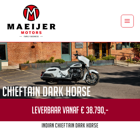
Ga
naar
de
Main
inhoud
Men
Chieftain Dark Horse
Leverbaar vanaf € 38.790,-
Indian Chieftain Dark Horse