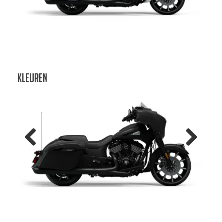
us
Kleuren
Previo
Next
us