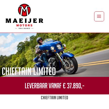
Ga
naar
de
Main
inhoud
Men
Chieftain Limited
Leverbaar vanaf € 37.890,-
Chieftain Limited