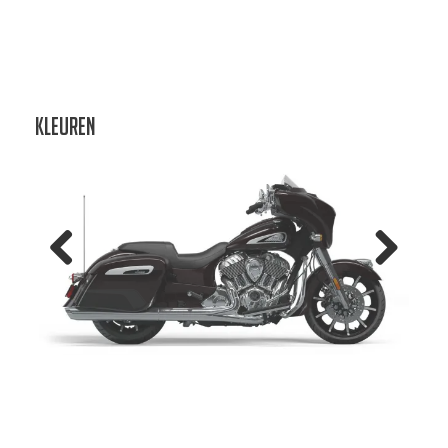
Kleuren
Previo
Next
us