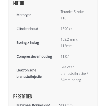
Motor
Thunder Stroke
Motorype
116
Cilinderinhoud
1890 cc
103.2mm x
Boring x Inslag
113mm
Compressieverhouding
11.0.1
Gesloten
Elektronische
brandstofinjectie /
brandstofinjectie
54mm boring
Prestaties
Maximaal Koppel RPM
2800 rpm