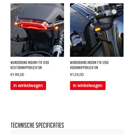
meerdere
variaties.
Deze
optie
kan
gekozen
worden
Wunderkind Indian FTR 1200
Wunderkind Indian FTR 1200
op
achterknipperlichten
voorknipperlichten
de
€
199,00
€
129,00
productpagina
in winkelwagen
in winkelwagen
Technische specificaties