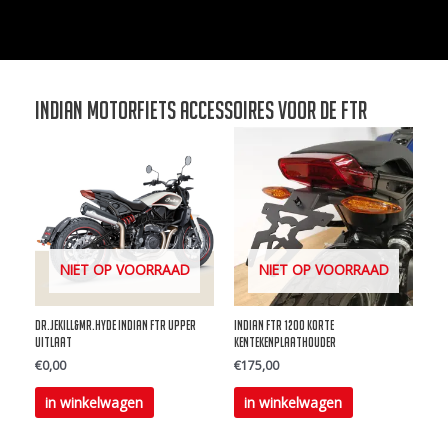
Indian motorfiets accessoires voor de FTR
NIET OP VOORRAAD
NIET OP VOORRAAD
DR.Jekill&MR.Hyde Indian FTR Upper
Indian FTR 1200 korte
uitlaat
kentekenplaathouder
€
0,00
€
175,00
Dit
in winkelwagen
in winkelwagen
product
heeft