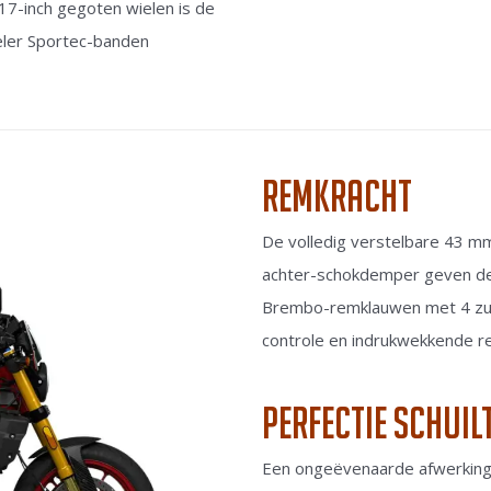
 17-inch gegoten wielen is de
eler Sportec-banden
Remkracht
De volledig verstelbare 43 m
achter-schokdemper geven de F
Brembo-remklauwen met 4 zuig
controle en indrukwekkende re
Perfectie schuilt
Een ongeëvenaarde afwerking