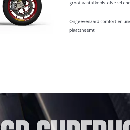
groot aantal koolstofvezel on
Ongeëvenaard comfort en unie
plaatsneemt.