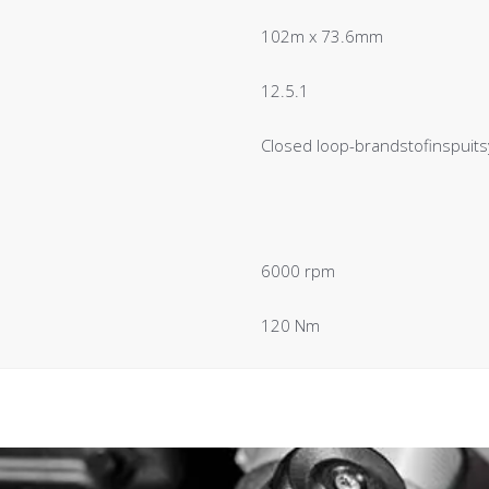
102m x 73.6mm
12.5.1
Closed loop-brandstofinspuit
6000 rpm
120 Nm