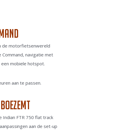
mmand
 in de motorfietsenwereld
de Command, navigatie met
n een mobiele hotspot.
euren aan te passen.
inboezemt
Indian FTR 750 flat track
 aanpassingen aan de set-up