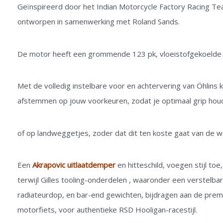
Geïnspireerd door het Indian Motorcycle Factory Racing Tea
ontworpen in samenwerking met Roland Sands.
De motor heeft een grommende 123 pk, vloeistofgekoelde
Met de volledig instelbare voor en achtervering van Öhlins k
afstemmen op jouw voorkeuren, zodat je optimaal grip houdt
of op landweggetjes, zoder dat dit ten koste gaat van de w
Een
Akrapovic uitlaatdemper
en hitteschild, voegen stijl to
terwijl Gilles tooling-onderdelen , waaronder een verstelba
radiateurdop, en bar-end gewichten, bijdragen aan de pre
motorfiets, voor authentieke RSD Hooligan-racestijl.