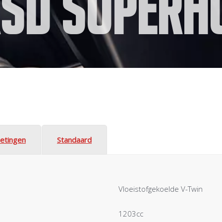
RSD Superh
etingen
Standaard
Vloeistofgekoelde V-Twin
1203cc