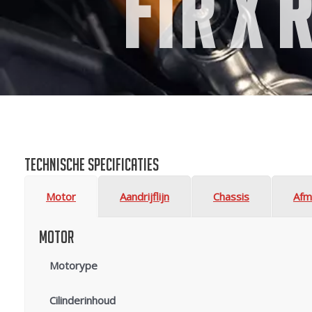
FTR X 
Technische specificaties
Motor
Aandrijflijn
Chassis
Afm
Motor
Motorype
Cilinderinhoud