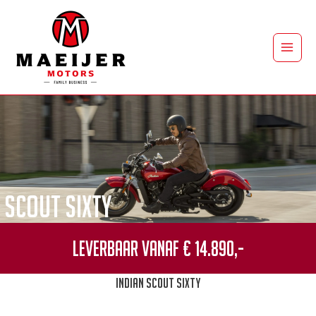
Ga
naar
de
Main
inhoud
Men
Scout Sixty
Leverbaar vanaf € 14.890,-
Indian Scout Sixty