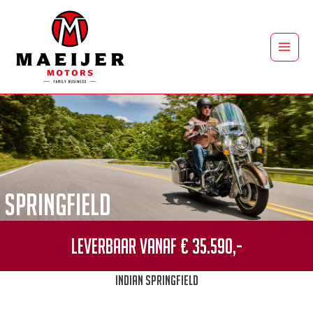
Ga
naar
de
Main
inhoud
Men
Springfield
Leverbaar vanaf € 35.590,-
Indian Springfield