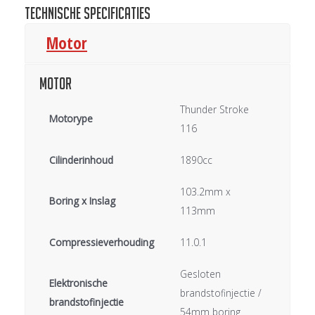
Technische specificaties
Motor
Motor
Thunder Stroke
Motorype
116
Cilinderinhoud
1890cc
103.2mm x
Boring x Inslag
113mm
Compressieverhouding
11.0.1
Gesloten
Elektronische
brandstofinjectie /
brandstofinjectie
54mm boring