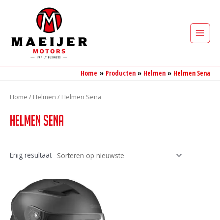
Ga
naar
de
Main
inhoud
Men
Home
Producten
Helmen
Helmen Sena
Home
/
Helmen
/ Helmen Sena
Helmen Sena
Enig resultaat