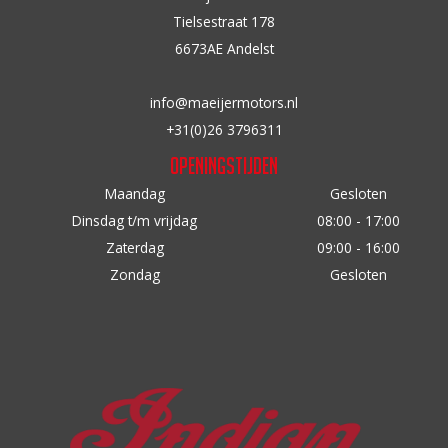
op
n
Tielsestraat 178
de
a
6673AE Andelst
productpagina
a
r
info@maeijermotors.nl
:
+31(0)26 3796311
Openingstijden
Maandag
Gesloten
Dinsdag t/m vrijdag
08:00 - 17:00
Zaterdag
09:00 - 16:00
Zondag
Gesloten