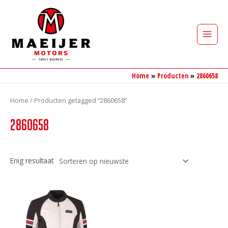
Ga
naar
de
Main
inhoud
Men
Home
Producten
2860658
Home
/ Producten getagged “2860658”
2860658
Enig resultaat