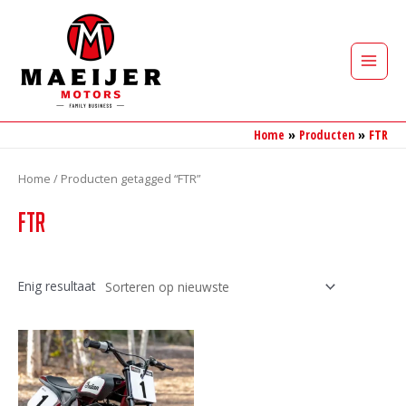
Ga
naar
de
Main
inhoud
Men
Home
Producten
FTR
Home
/ Producten getagged “FTR”
FTR
Enig resultaat