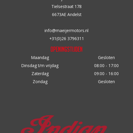
n
Tielsestraat 178
a
6673AE Andelst
a
r
info@maeijermotors.nl
:
+31(0)26 3796311
Openingstijden
Maandag
Gesloten
Dinsdag t/m vrijdag
08:00 - 17:00
Zaterdag
09:00 - 16:00
Zondag
Gesloten