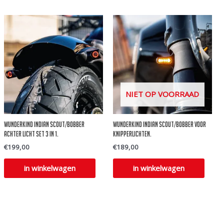
NIET OP VOORRAAD
Wunderkind Indian Scout/Bobber
Wunderkind Indian Scout/Bobber voor
achter licht set 3 in 1.
knipperlichten.
€
199,00
€
189,00
in winkelwagen
in winkelwagen