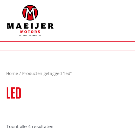
Ga
naar
de
inhoud
Home
/ Producten getagged “led”
led
Gesorteerd
Toont alle 4 resultaten
op
nieuwste