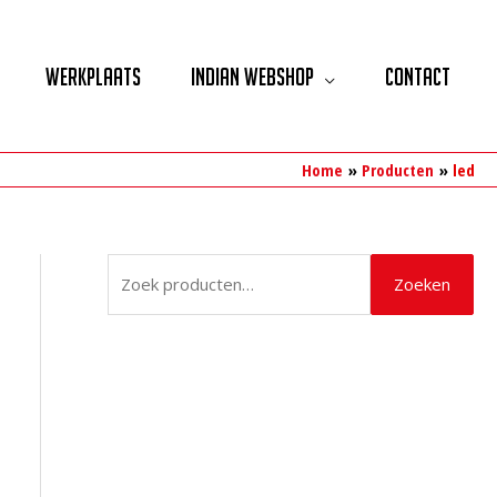
Werkplaats
Indian Webshop
Contact
Home
Producten
led
Z
Zoeken
o
e
k
e
n
n