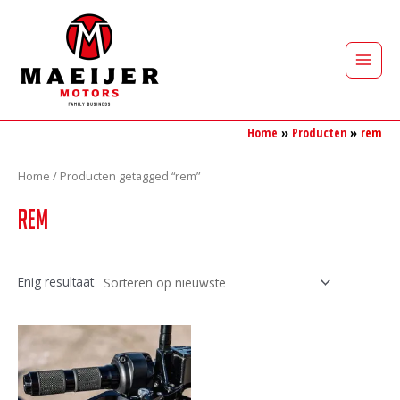
Ga
naar
de
Main
inhoud
Men
Home
Producten
rem
Home
/ Producten getagged “rem”
rem
Enig resultaat