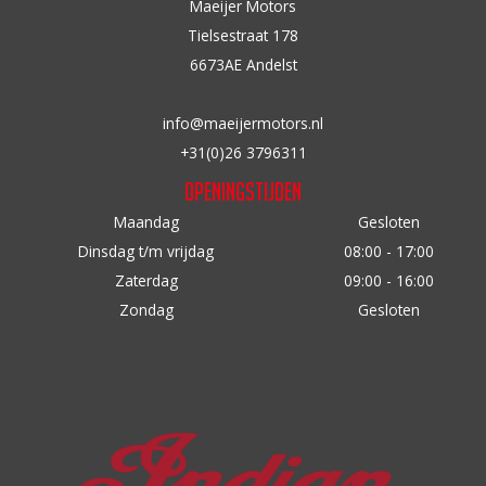
Maeijer Motors
n
Tielsestraat 178
a
6673AE Andelst
a
r
info@maeijermotors.nl
:
+31(0)26 3796311
Openingstijden
Maandag
Gesloten
Dinsdag t/m vrijdag
08:00 - 17:00
Zaterdag
09:00 - 16:00
Zondag
Gesloten