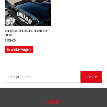
Wunderkind Indian Scout/Bobber rem
hendel
€
139,00
in winkelwagen
Z
Zoeken
o
e
k
e
Contact
n