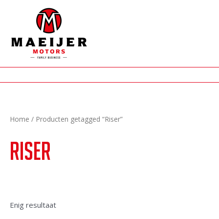
Ga
naar
de
inhoud
Home
/ Producten getagged “Riser”
Riser
Enig resultaat