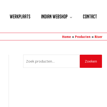
Werkplaats
Indian Webshop
Contact
Home
Producten
Riser
Z
Zoeken
o
e
k
e
n
n