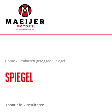
Ga
naar
de
inhoud
Home
/ Producten getagged “Spiegel”
Spiegel
Gesorteerd
Toont alle 2 resultaten
op
nieuwste