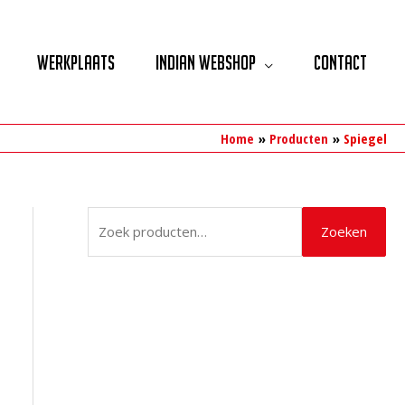
Werkplaats
Indian Webshop
Contact
Home
Producten
Spiegel
Z
Zoeken
o
e
k
e
n
n