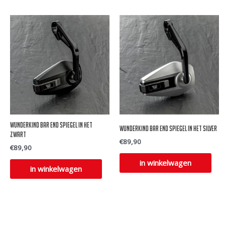
Wunderkind bar end spiegel in het
Wunderkind bar end spiegel in het silver
zwart
€
89,90
€
89,90
in winkelwagen
in winkelwagen