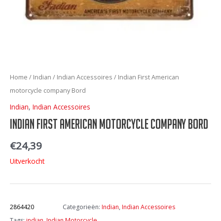
Home
/
Indian
/
Indian Accessoires
/ Indian First American
motorcycle company Bord
Indian
,
Indian Accessoires
Indian First American motorcycle company Bord
€
24,39
Uitverkocht
Artikelnummer:
2864420
Categorieën:
Indian
,
Indian Accessoires
Tags:
indian
,
Indian Motorcycle