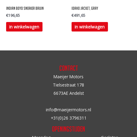
op
Indian BOYD Sneaker Bruin
IDAHO JACKET, GRAY
de
€
196,65
€
491,65
productpagina
Dit
Dit
in winkelwagen
in winkelwagen
product
product
heeft
heeft
meerdere
meerdere
variaties.
variaties.
Deze
Deze
Contact
optie
optie
Maeijer Motors
kan
kan
Tielsestraat 178
gekozen
gekozen
6673AE Andelst
worden
worden
op
op
info@maeijermotors.nl
de
de
+31(0)26 3796311
productpagina
productpagina
Openingstijden