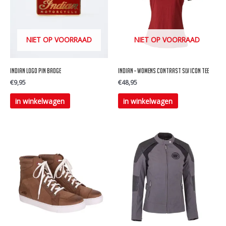
NIET OP VOORRAAD
NIET OP VOORRAAD
indian logo pin badge
INDIAN – Womens contrast slv icon tee
€
9,95
€
48,95
Dit
in winkelwagen
in winkelwagen
product
heeft
meerdere
variaties.
Deze
optie
kan
gekozen
worden