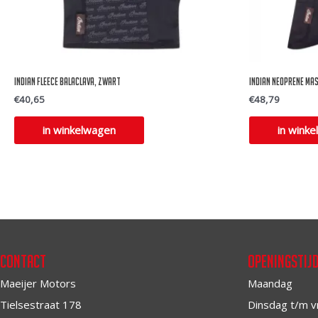
Indian Fleece balaclava, zwart
Indian Neoprene mas
€
40,65
€
48,79
in winkelwagen
in wink
Contact
Openingstij
Maeijer Motors
Maandag
Tielsestraat 178
Dinsdag t/m v