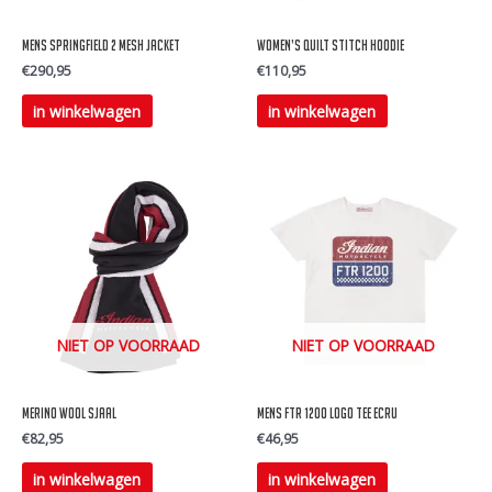
Mens springfield 2 mesh jacket
Women’s quilt stitch hoodie
€
290,95
€
110,95
Dit
Dit
in winkelwagen
in winkelwagen
product
product
heeft
heeft
meerdere
meerdere
variaties.
variaties.
Deze
Deze
optie
optie
kan
kan
gekozen
gekozen
NIET OP VOORRAAD
NIET OP VOORRAAD
worden
worden
op
op
merino wool sjaal
Mens ftr 1200 logo tee ecru
de
de
€
82,95
€
46,95
productpagina
productpagina
Dit
in winkelwagen
in winkelwagen