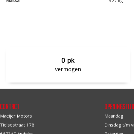
Massa
327 kg
0 pk
vermogen
Contact
Openingstij
Maeijer Motors
Maandag
Tielsestraat 178
Dinsdag t/m v
6673AE Andelst
Zaterdag