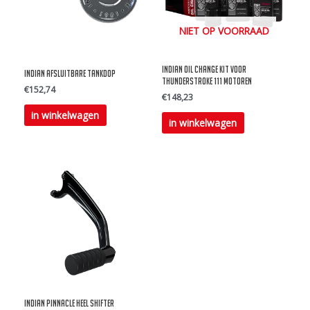
NIET OP VOORRAAD
Indian Oil change kit voor
Indian Afsluitbare Tankdop
Thunderstroke 111 Motoren
€
152,74
€
148,23
Dit
in winkelwagen
in winkelwagen
product
heeft
meerdere
variaties.
Deze
optie
kan
gekozen
worden
op
Indian Pinnacle Heel Shifter