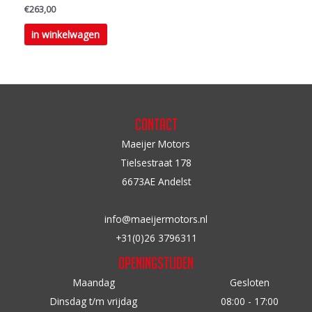
de
€
263,00
productpagina
Dit
in winkelwagen
product
heeft
meerdere
variaties.
Deze
Contact
optie
Maeijer Motors
kan
Tielsestraat 178
gekozen
6673AE Andelst
worden
op
info@maeijermotors.nl
de
+31(0)26 3796311
productpagina
Openingstijden
Maandag
Gesloten
Dinsdag t/m vrijdag
08:00 - 17:00