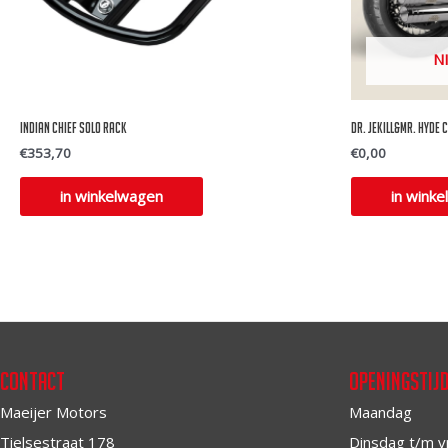
N
Indian Chief Solo Rack
Dr. Jekill&Mr. Hyde 
€
353,70
€
0,00
in winkelwagen
in wink
Contact
Openingstij
Maeijer Motors
Maandag
Tielsestraat 178
Dinsdag t/m v