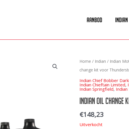
Aanbod
Indian
Home
/
Indian
/
Indian Mot
change kit voor Thunders
Indian Chief Bobber Dar
Indian Chieftain Limited
,
Indian Springfield
,
Indian
Indian Oil change 
€
148,23
Uitverkocht