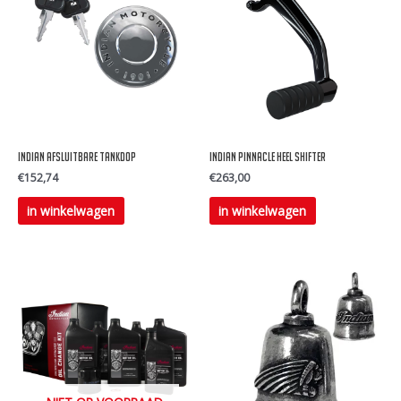
Indian Afsluitbare Tankdop
Indian Pinnacle Heel Shifter
€
152,74
€
263,00
Dit
Dit
in winkelwagen
in winkelwagen
product
product
heeft
heeft
meerdere
meerdere
variaties.
variaties.
Deze
Deze
optie
optie
kan
kan
gekozen
gekozen