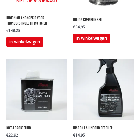
NIET OP VOORRAAD
worden
worden
op
op
Indian Oil change kit voor
Indian Gremblin Bell
de
de
Thunderstroke 111 Motoren
€
34,95
€
148,23
productpagina
productpagina
in winkelwagen
in winkelwagen
Dot 4 brake fluid
Instant shine and detailer
€
22,92
€
14,95