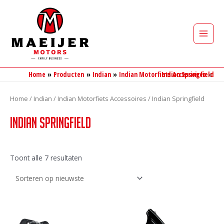
Ga
naar
de
Main
inhoud
Men
Home
Producten
Indian
Indian Motorfiets Accessoires
Indian Springfield
Home
/
Indian
/
Indian Motorfiets Accessoires
/ Indian Springfield
Indian Springfield
Gesorteerd
Toont alle 7 resultaten
op
nieuwste