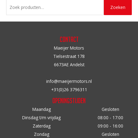
Z
Zoeken
o
e
k
e
Contact
n
Maeijer Motors
n
Tielsestraat 178
a
6673AE Andelst
a
r
info@maeijermotors.nl
:
+31(0)26 3796311
Openingstijden
Maandag
Gesloten
Dinsdag t/m vrijdag
08:00 - 17:00
Zaterdag
09:00 - 16:00
Zondag
Gesloten