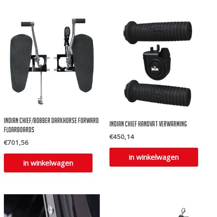
Indian Chief/Bobber Darkhorse Forward
Indian Chief Handvat verwarming
Floarboards
€
450,14
€
701,56
in winkelwagen
in winkelwagen
duct
ft
rdere
aties.