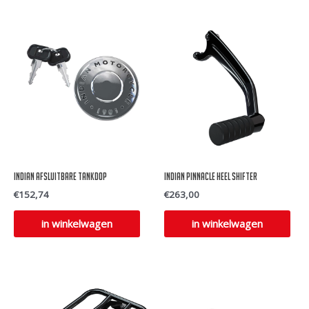
Indian Afsluitbare Tankdop
Indian Pinnacle Heel Shifter
€
152,74
€
263,00
Dit
Dit
in winkelwagen
in winkelwagen
product
pro
heeft
hee
meerdere
mee
variaties.
vari