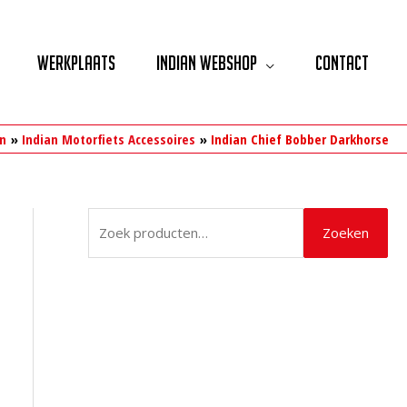
Werkplaats
Indian Webshop
Contact
an
Indian Motorfiets Accessoires
Indian Chief Bobber Darkhorse
Z
Zoeken
o
e
k
e
n
n