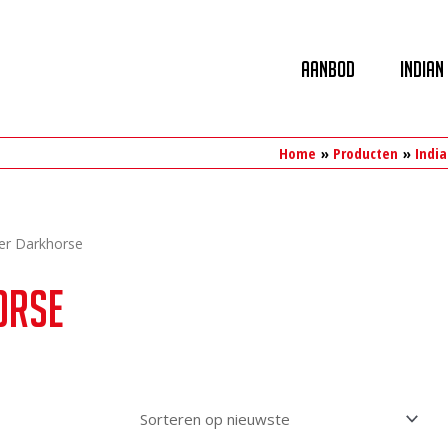
Aanbod
Indian
Home
Producten
Indi
ber Darkhorse
orse