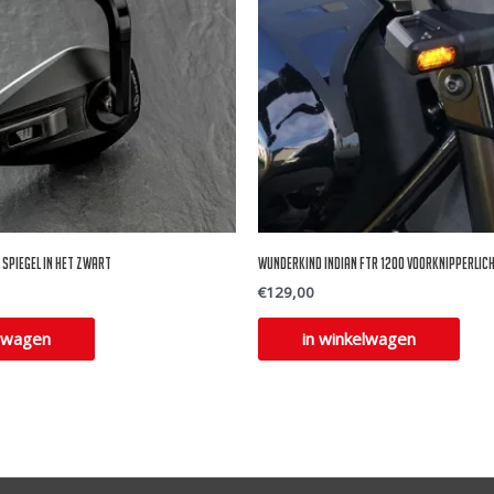
spiegel in het zwart
Wunderkind Indian FTR 1200 voorknipperlic
€
129,00
elwagen
in winkelwagen