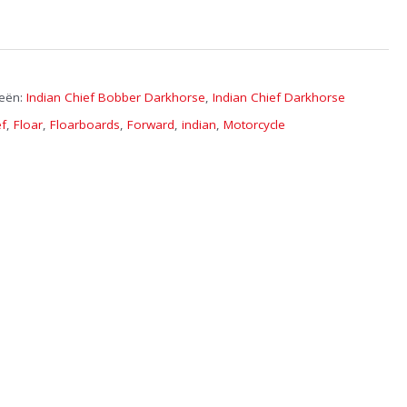
ieën:
Indian Chief Bobber Darkhorse
,
Indian Chief Darkhorse
ef
,
Floar
,
Floarboards
,
Forward
,
indian
,
Motorcycle