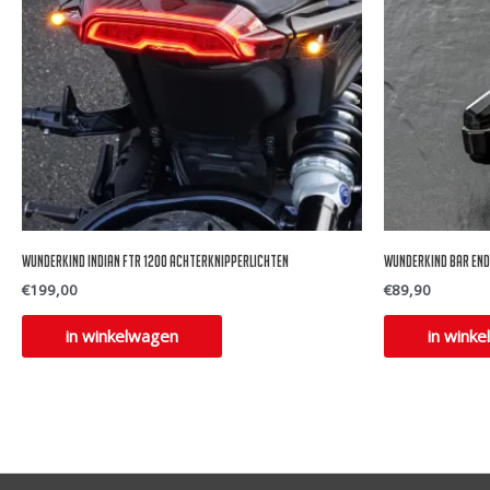
Wunderkind Indian FTR 1200 achterknipperlichten
Wunderkind bar end 
€
199,00
€
89,90
in winkelwagen
in wink