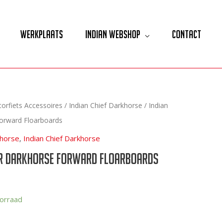
Werkplaats
Indian Webshop
Contact
orfiets Accessoires
/
Indian Chief Darkhorse
/ Indian
orward Floarboards
khorse
,
Indian Chief Darkhorse
er Darkhorse Forward Floarboards
orraad