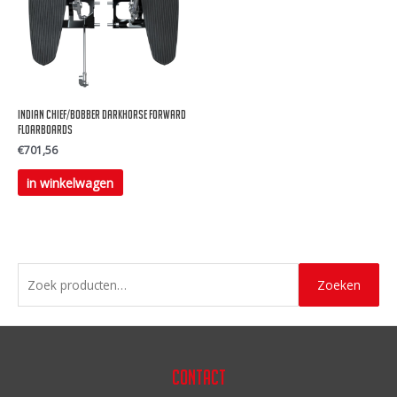
Indian Chief/Bobber Darkhorse Forward
Floarboards
€
701,56
in winkelwagen
Z
Zoeken
o
e
k
e
Contact
n