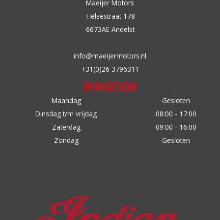
Maeijer Motors
n
Tielsestraat 178
a
6673AE Andelst
a
r
info@maeijermotors.nl
:
+31(0)26 3796311
Openingstijden
Maandag
Gesloten
Dinsdag t/m vrijdag
08:00 - 17:00
Zaterdag
09:00 - 16:00
Zondag
Gesloten