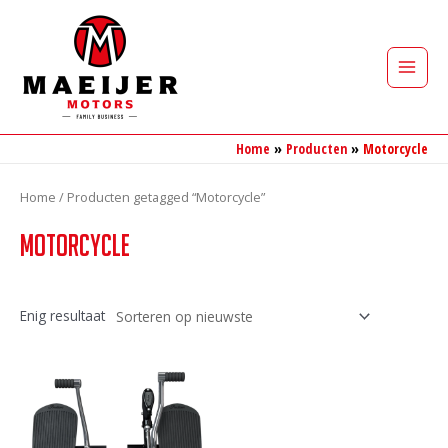
Ga
naar
de
Main
inhoud
Men
Home
Producten
Motorcycle
Home
/ Producten getagged “Motorcycle”
Motorcycle
Enig resultaat