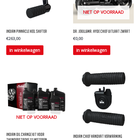
NIET OP VOORRAAD
Indian Pinnacle Heel Shifter
Dr. Jekill&Mr. Hyde Chief uitlaat zwart
€
263,00
€
0,00
Dit
Dit
in winkelwagen
in winkelwagen
product
product
heeft
heeft
meerdere
meerdere
variaties.
variaties.
Deze
Deze
optie
optie
kan
kan
gekozen
gekozen
NIET OP VOORRAAD
worden
worden
op
op
Indian Oil change kit voor
Indian Chief Handvat verwarming
de
de
Thunderstroke 111 Motoren