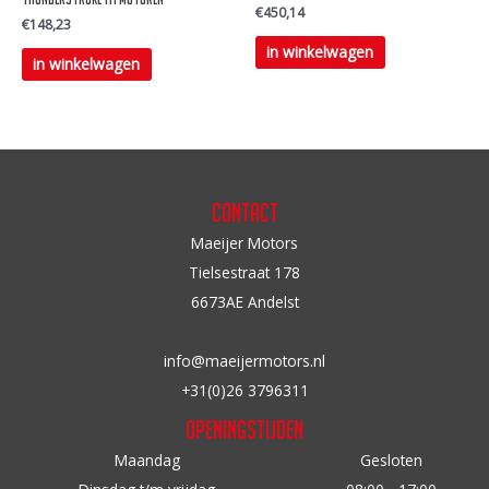
€
450,14
€
148,23
productpagina
productpagina
in winkelwagen
in winkelwagen
Contact
Maeijer Motors
Tielsestraat 178
6673AE Andelst
info@maeijermotors.nl
+31(0)26 3796311
Openingstijden
Maandag
Gesloten