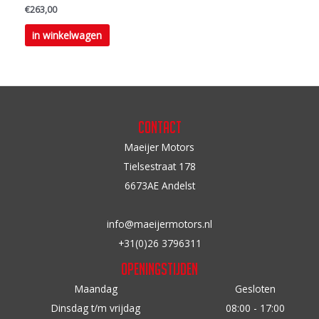
de
€
263,00
productpagina
Dit
in winkelwagen
product
heeft
meerdere
variaties.
Deze
Contact
optie
Maeijer Motors
kan
Tielsestraat 178
gekozen
6673AE Andelst
worden
op
info@maeijermotors.nl
de
+31(0)26 3796311
productpagina
Openingstijden
Maandag
Gesloten
Dinsdag t/m vrijdag
08:00 - 17:00