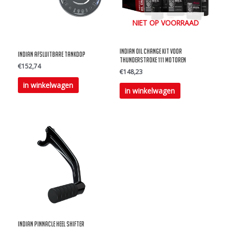
NIET OP VOORRAAD
Indian Oil change kit voor
Indian Afsluitbare Tankdop
Thunderstroke 111 Motoren
€
152,74
€
148,23
Dit
in winkelwagen
in winkelwagen
product
heeft
meerdere
variaties.
Deze
optie
kan
gekozen
worden
op
Indian Pinnacle Heel Shifter