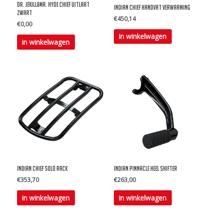
Dr. Jekill&Mr. Hyde Chief uitlaat
Indian Chief Handvat verwarming
zwart
€
450,14
€
0,00
in winkelwagen
Dit
in winkelwagen
product
heeft
meerdere
variaties.
Deze
optie
kan
gekozen
worden
op
Indian Chief Solo Rack
Indian Pinnacle Heel Shifter
€
353,70
€
263,00
de
Dit
productpagina
in winkelwagen
in winkelwagen
product