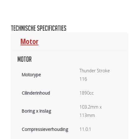
heeft
meerdere
variaties.
Deze
Technische specificaties
optie
Motor
kan
gekozen
Motor
worden
op
Thunder Stroke
Motorype
de
116
productpagina
Cilinderinhoud
1890cc
103.2mm x
Boring x Inslag
113mm
Compressieverhouding
11.0.1