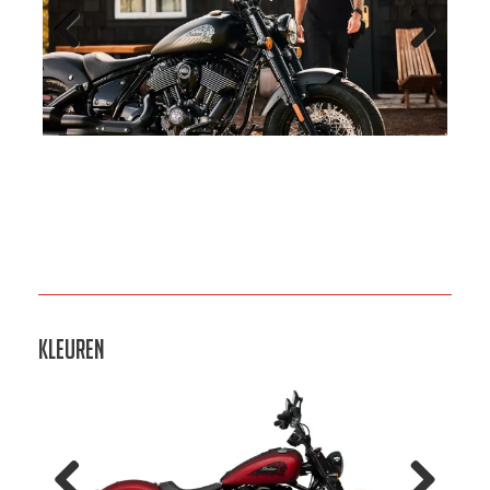
Previo
Next
us
Kleuren