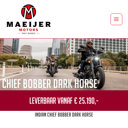
Ga
naar
de
Main
inhoud
Men
Chief Bobber Dark Horse
Leverbaar vanaf € 25.190,-
Indian Chief Bobber Dark Horse