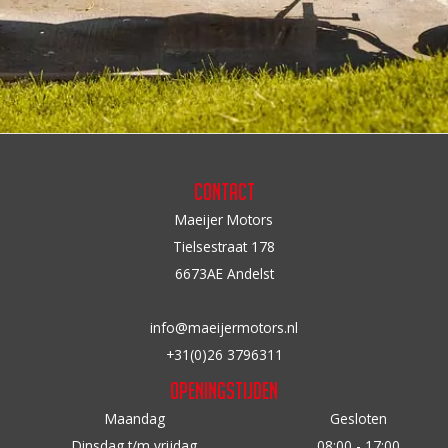
Contact
Maeijer Motors
Tielsestraat 178
6673AE Andelst
info@maeijermotors.nl
+31(0)26 3796311
Openingstijden
Maandag
Gesloten
Dinsdag t/m vrijdag
08:00 - 17:00