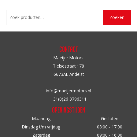
meerdere
meerdere
variaties.
variaties.
Z
Deze
Zoeken
Deze
o
optie
optie
e
kan
kan
k
gekozen
gekozen
e
Contact
worden
worden
n
Maeijer Motors
op
op
n
Tielsestraat 178
de
de
a
6673AE Andelst
productpagina
productpagina
a
r
info@maeijermotors.nl
:
+31(0)26 3796311
Openingstijden
Maandag
Gesloten
Dinsdag t/m vrijdag
08:00 - 17:00
Zaterdag
09:00 - 16:00