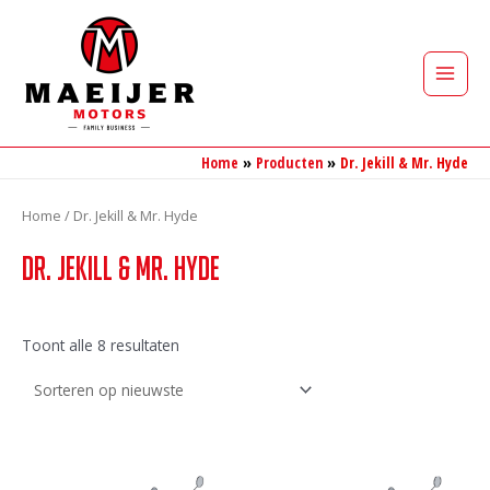
Ga
naar
de
Main
inhoud
Men
Home
Producten
Dr. Jekill & Mr. Hyde
Home
/ Dr. Jekill & Mr. Hyde
Dr. Jekill & Mr. Hyde
Gesorteerd
Toont alle 8 resultaten
op
nieuwste