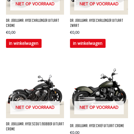
gekozen
gekozen
NIET OP VOORRAAD
NIET OP VOORRAAD
worden
worden
op
op
Dr. Jekill&Mr. Hyde Challenger uitlaat
Dr. Jekill&Mr. Hyde Challenger uitlaat
de
de
Crome
Zwart
€
0,00
€
0,00
productpagina
productpagina
Dit
Dit
in winkelwagen
in winkelwagen
product
product
heeft
heeft
meerdere
meerdere
variaties.
variaties.
Deze
Deze
optie
optie
kan
kan
gekozen
gekozen
NIET OP VOORRAAD
NIET OP VOORRAAD
worden
worden
op
op
Dr. Jekill&Mr. Hyde Scout/Bobber uitlaat
Dr. Jekill&Mr. Hyde Chief uitlaat crome
de
de
crome
€
0,00