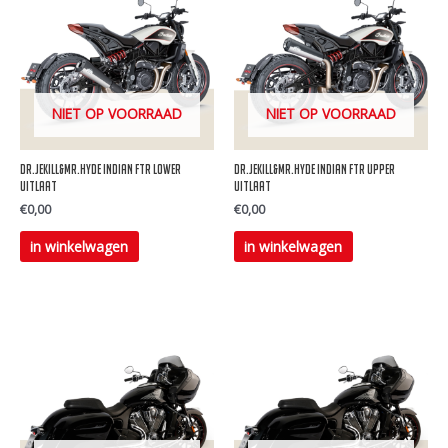
NIET OP VOORRAAD
NIET OP VOORRAAD
DR.Jekill&MR.Hyde Indian FTR Lower
DR.Jekill&MR.Hyde Indian FTR Upper
uitlaat
uitlaat
€
0,00
€
0,00
Dit
Dit
in winkelwagen
in winkelwagen
product
product
heeft
heeft
meerdere
meerdere
variaties.
variaties.
Deze
Deze
optie
optie
kan
kan