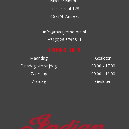
Maeijer Motors
kan
kan
Tielsestraat 178
gekozen
gekozen
6673AE Andelst
worden
worden
op
op
info@maeijermotors.nl
de
de
+31(0)26 3796311
productpagina
productpagina
Openingstijden
Maandag
Gesloten
Dinsdag t/m vrijdag
08:00 - 17:00
Zaterdag
09:00 - 16:00
Zondag
Gesloten