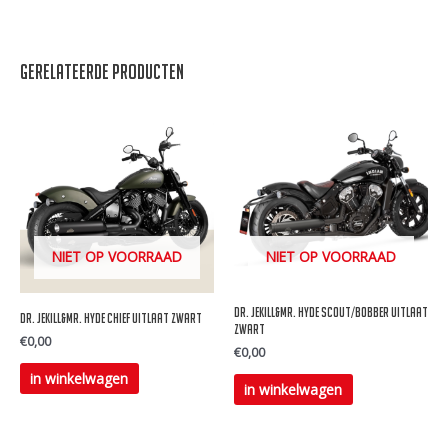
Gerelateerde producten
NIET OP VOORRAAD
NIET OP VOORRAAD
Dr. Jekill&Mr. Hyde Scout/Bobber uitlaat
Dr. Jekill&Mr. Hyde Chief uitlaat zwart
Zwart
€
0,00
€
0,00
Dit
in winkelwagen
Dit
in winkelwagen
product
product
heeft
heeft