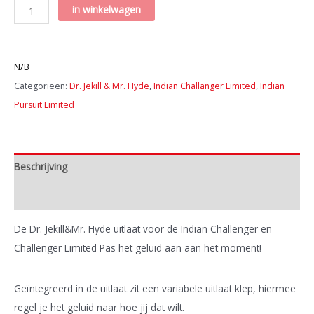
Dr.
in winkelwagen
Jekill&Mr.
Hyde
Artikelnummer:
Challenger
N/B
uitlaat
Categorieën:
Dr. Jekill & Mr. Hyde
,
Indian Challanger Limited
,
Indian
Crome
Pursuit Limited
aantal
Beschrijving
Extra informatie
De Dr. Jekill&Mr. Hyde uitlaat voor de Indian Challenger en
Challenger Limited Pas het geluid aan aan het moment!
Geïntegreerd in de uitlaat zit een variabele uitlaat klep, hiermee
regel je het geluid naar hoe jij dat wilt.