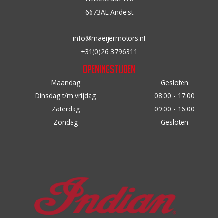
a
6673AE Andelst
a
r
info@maeijermotors.nl
:
+31(0)26 3796311
Openingstijden
Maandag
Gesloten
Dinsdag t/m vrijdag
08:00 - 17:00
Zaterdag
09:00 - 16:00
Zondag
Gesloten