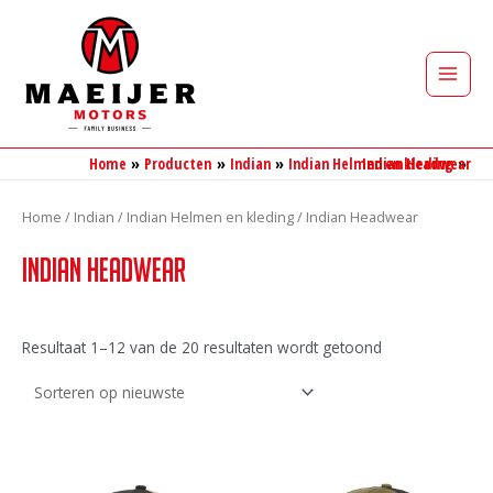
Ga
naar
de
Main
inhoud
Men
Home
Producten
Indian
Indian Helmen en kleding
Indian Headwear
Home
/
Indian
/
Indian Helmen en kleding
/ Indian Headwear
Indian Headwear
Gesorteerd
Resultaat 1–12 van de 20 resultaten wordt getoond
op
nieuwste