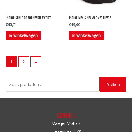
Indian Semi Pro Zonnebril zwart
Indian Men,s nek warmer fleece
€
95,71
€
49,60
in winkelwagen
in winkelwagen
1
2
→
Z
Zoeken
o
e
k
e
Contact
n
Maeijer Motors
n
Tielsestraat 178