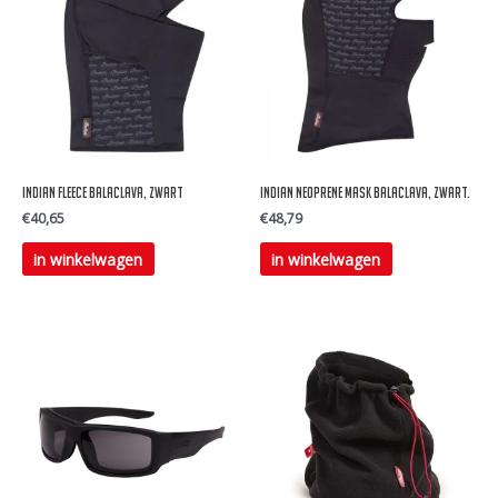
Indian Fleece balaclava, zwart
Indian Neoprene mask balaclava, zwart.
€
40,65
€
48,79
in winkelwagen
in winkelwagen