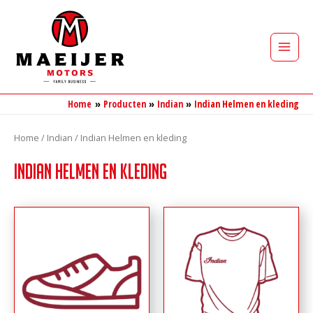
Ga
naar
de
Main
inhoud
Men
Home
Producten
Indian
Indian Helmen en kleding
Home
/
Indian
/ Indian Helmen en kleding
Indian Helmen en kleding