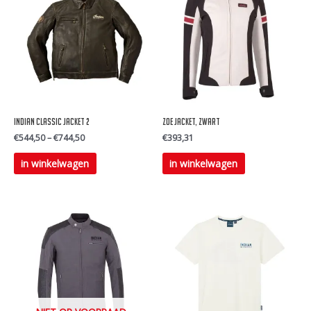
Indian Classic Jacket 2
ZOE JACKET, Zwart
€
544,50
–
€
744,50
€
393,31
Dit
Dit
in winkelwagen
in winkelwagen
product
product
heeft
heeft
meerdere
meerdere
variaties.
variaties.
Deze
Deze
optie
optie
kan
kan
gekozen
gekozen