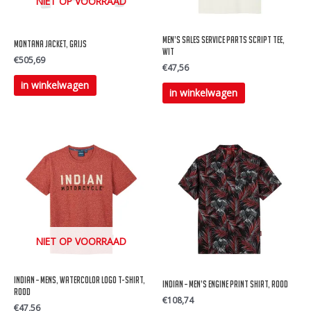
NIET OP VOORRAAD
worden
worden
op
op
Men’s Sales Service Parts Script Tee,
MONTANA JACKET, Grijs
de
de
Wit
€
505,69
€
47,56
productpagina
productpagina
Dit
in winkelwagen
Dit
in winkelwagen
product
product
heeft
heeft
meerdere
meerdere
variaties.
variaties.
Deze
Deze
optie
optie
kan
kan
gekozen
gekozen
NIET OP VOORRAAD
worden
worden
op
op
INDIAN – Mens, Watercolor Logo T-Shirt,
de
INDIAN – Men’s Engine Print Shirt, Rood
de
Rood
€
108,74
productpagina
€
47,56