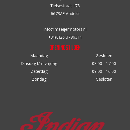
productpagina
n
Tielsestraat 178
a
6673AE Andelst
a
r
info@maeijermotors.nl
:
+31(0)26 3796311
Openingstijden
Maandag
Gesloten
Dinsdag t/m vrijdag
08:00 - 17:00
Zaterdag
09:00 - 16:00
Zondag
Gesloten