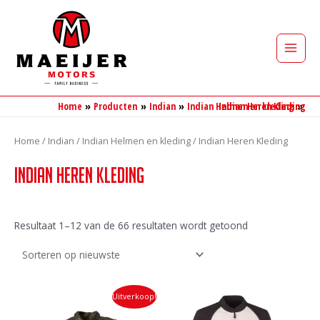
Ga
naar
de
Main
inhoud
Men
Home
Producten
Indian
Indian Helmen en kleding
Indian Heren Kleding
Home
/
Indian
/
Indian Helmen en kleding
/ Indian Heren Kleding
Indian Heren Kleding
Gesorteerd
Resultaat 1–12 van de 66 resultaten wordt getoond
op
nieuwste
Uitverkoop!