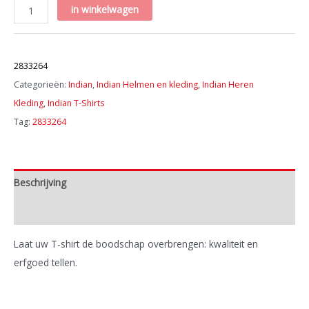
Men’s
in winkelwagen
2-
Color
Artikelnummer:
Script
2833264
Tee,
Categorieën:
Indian
,
Indian Helmen en kleding
,
Indian Heren
Khaki
Kleding
,
Indian T-Shirts
aantal
Tag:
2833264
Beschrijving
Extra informatie
Laat uw T-shirt de boodschap overbrengen: kwaliteit en
erfgoed tellen.