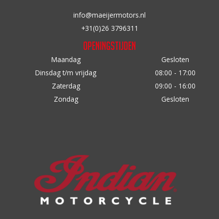
op
op
info@maeijermotors.nl
de
de
+31(0)26 3796311
productpagina
productpagina
Openingstijden
Maandag
Gesloten
Dinsdag t/m vrijdag
08:00 - 17:00
Zaterdag
09:00 - 16:00
Zondag
Gesloten