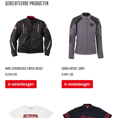
Gerelateerde producten
Mens springfield 2 mesh jacket
IDAHO JACKET, GRAY
€
290,95
€
491,65
Dit
Dit
in winkelwagen
in winkelwagen
product
product
heeft
heeft
meerdere
meerdere
variaties.
variaties.
Deze
Deze