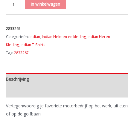
Men’s
in winkelwagen
Indian
Polo
Artikelnummer:
Shirt,
2833267
Red
Categorieën:
Indian
,
Indian Helmen en kleding
,
Indian Heren
aantal
Kleding
,
Indian T-Shirts
Tag:
2833267
Beschrijving
Extra informatie
Vertegenwoordig je favoriete motorbedrijf op het werk, uit eten
of op de golfbaan.