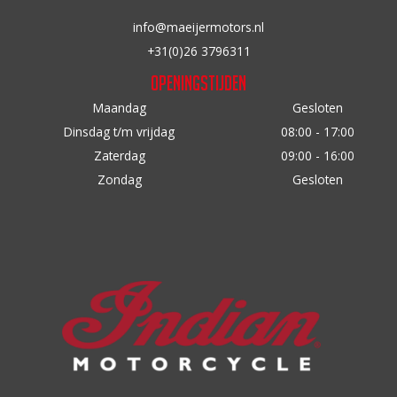
op
info@maeijermotors.nl
de
+31(0)26 3796311
productpagina
Openingstijden
Maandag
Gesloten
Dinsdag t/m vrijdag
08:00 - 17:00
Zaterdag
09:00 - 16:00
Zondag
Gesloten