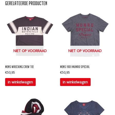
Gerelateerde producten
NIET OP VOORRAAD
NIET OP VOORRAAD
Mens wrecking crew tee
mens 1901 munro special
€
50,95
€
50,95
Dit
Dit
in winkelwagen
in winkelwagen
product
product
heeft
heeft
meerdere
meerdere
variaties.
variaties.
Deze
Deze