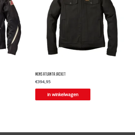
Mens Atlanta jacket
€
394,95
Dit
in winkelwagen
uct
product
t
heeft
rdere
meerdere
ties.
variaties.