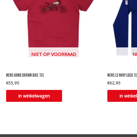
NIET OP VOORRAAD
N
Mens Hand drawn bike tee
Mens ls navy logo t
€
55,95
€
62,95
Dit
in winkelwagen
in wink
product
heeft
meerdere
variaties.