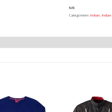
Artikelnummer:
special
N/B
aantal
Categorieën:
Indian
,
Indian