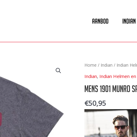
Aanbod
Indian
Home
/
Indian
/
Indian He
Indian
,
Indian Helmen en 
mens 1901 munro s
€
50,95