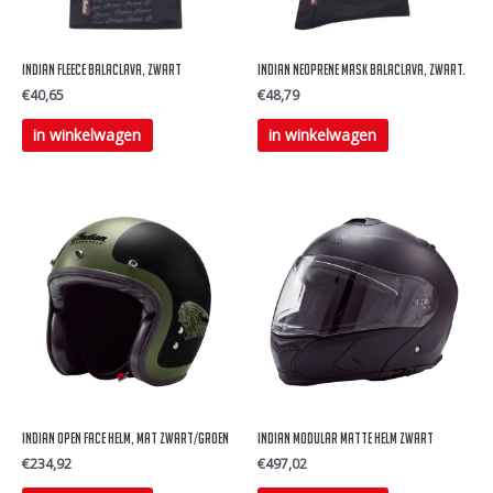
worden
worden
op
op
Indian Fleece balaclava, zwart
Indian Neoprene mask balaclava, zwart.
de
de
€
40,65
€
48,79
productpagina
productpagina
in winkelwagen
in winkelwagen
Indian Open face Helm, Mat Zwart/Groen
Indian Modular Matte Helm Zwart
€
234,92
€
497,02