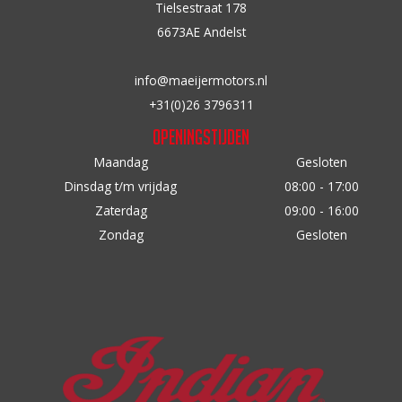
Tielsestraat 178
a
6673AE Andelst
a
r
info@maeijermotors.nl
:
+31(0)26 3796311
Openingstijden
Maandag
Gesloten
Dinsdag t/m vrijdag
08:00 - 17:00
Zaterdag
09:00 - 16:00
Zondag
Gesloten