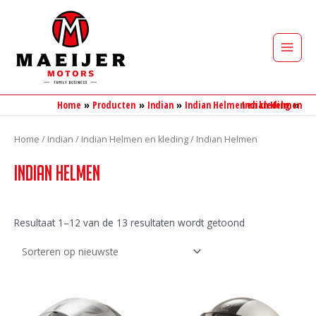
Ga
naar
de
Main
inhoud
Men
Home
Producten
Indian
Indian Helmen en kleding
Indian Helmen
Home
/
Indian
/
Indian Helmen en kleding
/ Indian Helmen
Indian Helmen
Gesorteerd
Resultaat 1–12 van de 13 resultaten wordt getoond
op
nieuwste