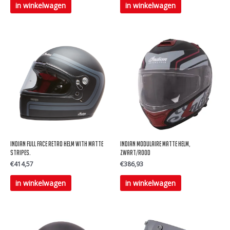
Dit
Dit
in winkelwagen
in winkelwagen
product
product
heeft
heeft
meerdere
meerdere
variaties.
variaties.
Deze
Deze
optie
optie
kan
kan
gekozen
gekozen
worden
worden
op
op
Indian Full Face Retro helm With Matte
Indian Modulaire Matte helm,
de
de
Stripes.
Zwart/Rood
€
414,57
€
386,93
productpagina
productpagina
Dit
Dit
in winkelwagen
in winkelwagen
product
product
heeft
heeft
meerdere
meerdere