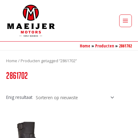
Ga
naar
de
Main
inhoud
Men
Home
Producten
2861702
Home
/ Producten getagged “2861702”
2861702
Enig resultaat