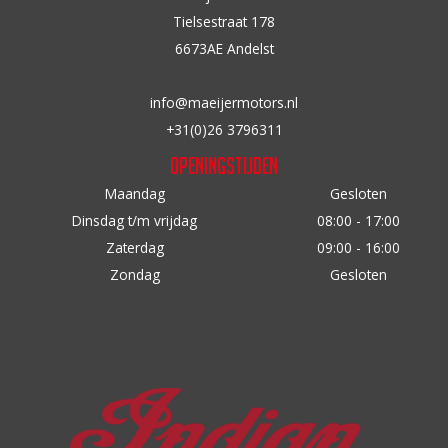
op
n
Tielsestraat 178
de
a
6673AE Andelst
productpagina
a
r
info@maeijermotors.nl
:
+31(0)26 3796311
Openingstijden
Maandag
Gesloten
Dinsdag t/m vrijdag
08:00 - 17:00
Zaterdag
09:00 - 16:00
Zondag
Gesloten