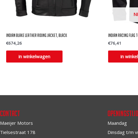
N
Indian Blake Leather Riding Jacket, Black
Indian Racing flag 
€
674,26
€
76,41
Dit
in winkelwagen
in wink
product
heeft
meerdere
variaties.
Deze
optie
Contact
Openingstij
kan
Maeijer Motors
Maandag
gekozen
Tielsestraat 178
Dinsdag t/m v
worden