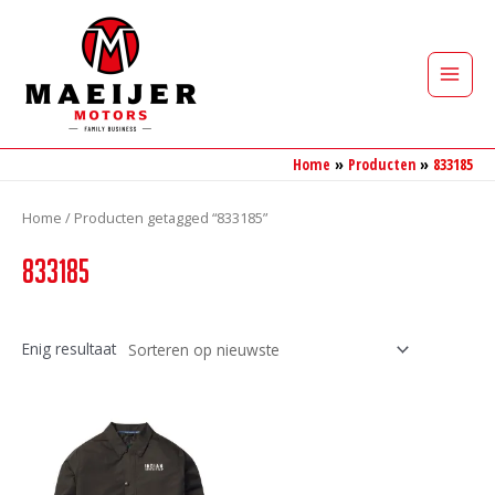
Ga
naar
de
Main
inhoud
Men
Home
Producten
833185
Home
/ Producten getagged “833185”
833185
Enig resultaat