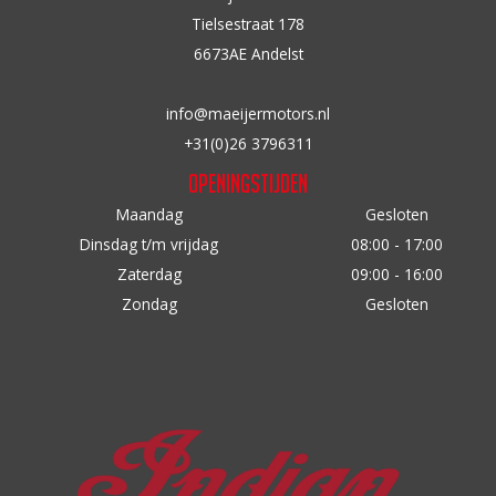
op
n
Tielsestraat 178
de
a
6673AE Andelst
productpagina
a
r
info@maeijermotors.nl
:
+31(0)26 3796311
Openingstijden
Maandag
Gesloten
Dinsdag t/m vrijdag
08:00 - 17:00
Zaterdag
09:00 - 16:00
Zondag
Gesloten