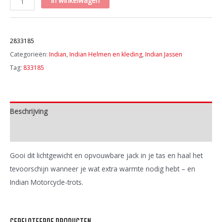
in winkelwagen
Burlington
Jacket,
Artikelnummer:
zwart
2833185
aantal
Categorieën:
Indian
,
Indian Helmen en kleding
,
Indian Jassen
Tag:
833185
Beschrijving
Extra informatie
Gooi dit lichtgewicht en opvouwbare jack in je tas en haal het
tevoorschijn wanneer je wat extra warmte nodig hebt – en
Indian Motorcycle-trots.