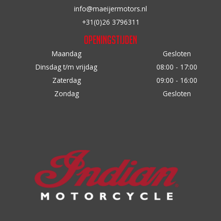
op
op
info@maeijermotors.nl
de
de
+31(0)26 3796311
productpagina
productpagina
Openingstijden
Maandag
Gesloten
Dinsdag t/m vrijdag
08:00 - 17:00
Zaterdag
09:00 - 16:00
Zondag
Gesloten