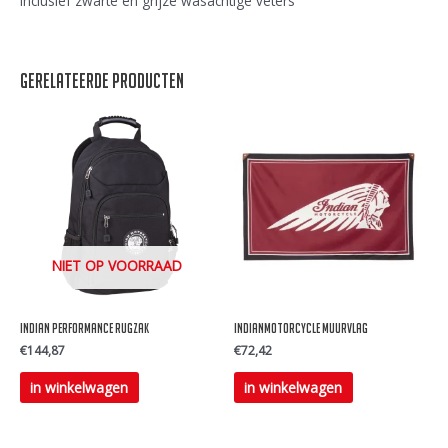
Inclusief zwarte en grijze wasachtige veters
Gerelateerde producten
NIET OP VOORRAAD
Indian performance rugzak
Indianmotorcycle muurvlag
€
144,87
€
72,42
in winkelwagen
in winkelwagen