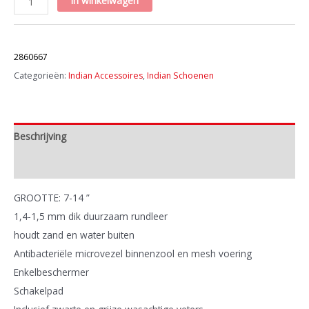
in winkelwagen
BRYANT
sneaker
Artikelnummer:
zwart
2860667
aantal
Categorieën:
Indian Accessoires
,
Indian Schoenen
Beschrijving
Extra informatie
GROOTTE: 7-14 ”
1,4-1,5 mm dik duurzaam rundleer
houdt zand en water buiten
Antibacteriële microvezel binnenzool en mesh voering
Enkelbeschermer
Schakelpad