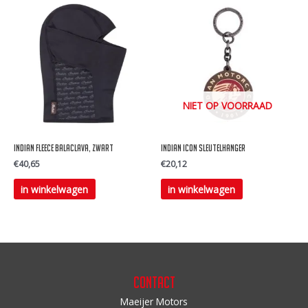
NIET OP VOORRAAD
Indian Fleece balaclava, zwart
Indian Icon sleutelhanger
€
40,65
€
20,12
in winkelwagen
in winkelwagen
Contact
Maeijer Motors