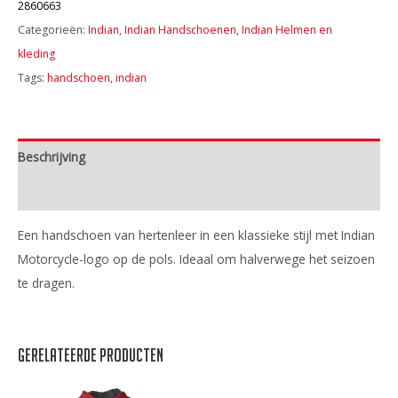
Glove
2860663
-
Categorieën:
Indian
,
Indian Handschoenen
,
Indian Helmen en
Bruin
kleding
aantal
Tags:
handschoen
,
indian
Beschrijving
Extra informatie
Een handschoen van hertenleer in een klassieke stijl met Indian
Motorcycle-logo op de pols. Ideaal om halverwege het seizoen
te dragen.
Gerelateerde producten