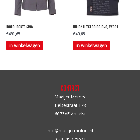
gekozen
gekozen
worden
worden
op
op
IDAHO JACKET, GRAY
Indian Fleece balaclava, zwart
de
de
€
491,65
€
40,65
productpagina
productpagina
Dit
in winkelwagen
in winkelwagen
product
heeft
meerdere
variaties.
Deze
Contact
optie
Maeijer Motors
kan
Tielsestraat 178
gekozen
6673AE Andelst
worden
op
info@maeijermotors.nl
de
+31(0)26 3796311