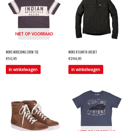
NIET OP VOORRAAD
Mens wrecking crew tee
Mens Atlanta jacket
€
50,95
€
394,95
Dit
Dit
in winkelwagen
in winkelwagen
product
product
heeft
heeft
meerdere
meerdere
variaties.
variaties.
Deze
Deze
optie
optie
kan
kan
gekozen
gekozen