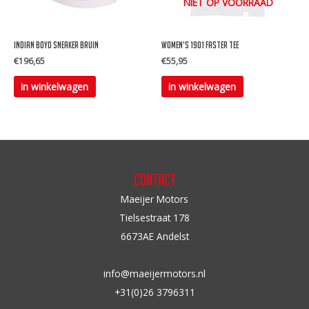
NIET OP VOORRAAD
worden
worden
op
op
Indian BOYD Sneaker Bruin
Women’s 1901 faster tee
de
de
€
196,65
€
55,95
productpagina
productpagina
Dit
Dit
in winkelwagen
in winkelwagen
product
product
heeft
heeft
meerdere
meerdere
variaties.
variaties.
Deze
Deze
Contact
optie
optie
Maeijer Motors
kan
kan
Tielsestraat 178
gekozen
gekozen
6673AE Andelst
worden
worden
op
op
info@maeijermotors.nl
de
de
+31(0)26 3796311
productpagina
productpagina