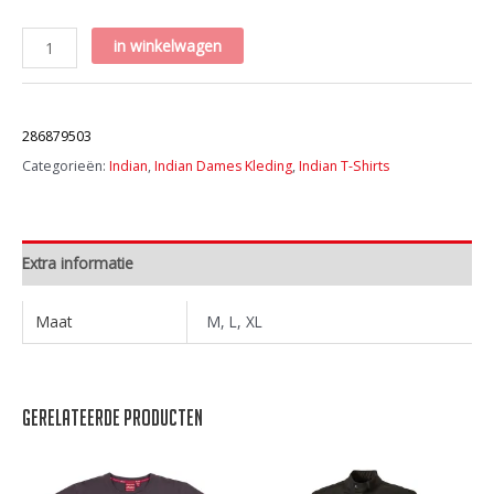
Womens
in winkelwagen
SS
Diamante
Artikelnummer:
icon
286879503
tee
Categorieën:
Indian
,
Indian Dames Kleding
,
Indian T-Shirts
aantal
Extra informatie
Maat
M, L, XL
Gerelateerde producten