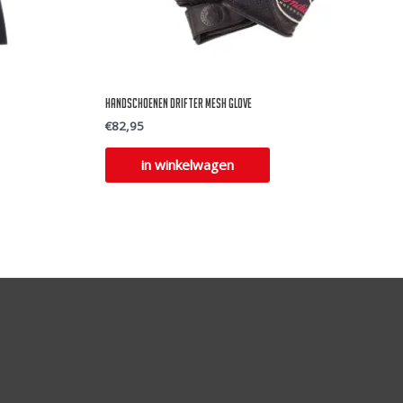
Handschoenen drifter mesh glove
€
82,95
Dit
in winkelwagen
product
heeft
meerdere
variaties.
Deze
optie
kan
gekozen
worden