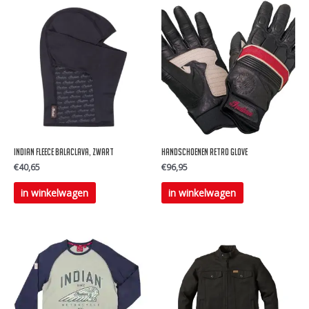
Indian Fleece balaclava, zwart
Handschoenen retro glove
€
40,65
€
96,95
Dit
in winkelwagen
in winkelwagen
product
heeft
meerdere
variaties.
Deze
optie