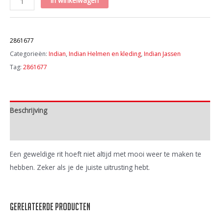
in winkelwagen
RAIN
SUIT
Artikelnummer:
BOTTOM
2861677
IN
Categorieën:
Indian
,
Indian Helmen en kleding
,
Indian Jassen
BLACK
Tag:
2861677
aantal
Beschrijving
Extra informatie
Een geweldige rit hoeft niet altijd met mooi weer te maken te
hebben. Zeker als je de juiste uitrusting hebt.
Gerelateerde producten