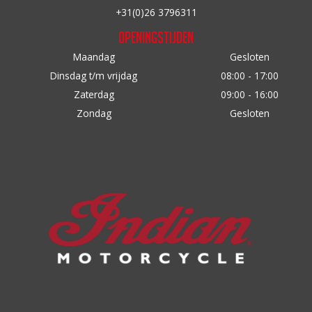
de
de
+31(0)26 3796311
productpagina
productpagina
Openingstijden
Maandag
Gesloten
Dinsdag t/m vrijdag
08:00 - 17:00
Zaterdag
09:00 - 16:00
Zondag
Gesloten