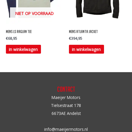
kan
gekozen
NIET OP VOORRAAD
worden
op
Mens ls raglan tee
Mens Atlanta jacket
de
€
68,95
€
394,95
productpagina
Dit
Dit
in winkelwagen
in winkelwagen
product
product
heeft
heeft
meerdere
meerdere
variaties.
variaties.
Deze
Deze
Contact
optie
optie
Maeijer Motors
kan
kan
Tielsestraat 178
gekozen
gekozen
6673AE Andelst
worden
worden
op
op
info@maeijermotors.nl